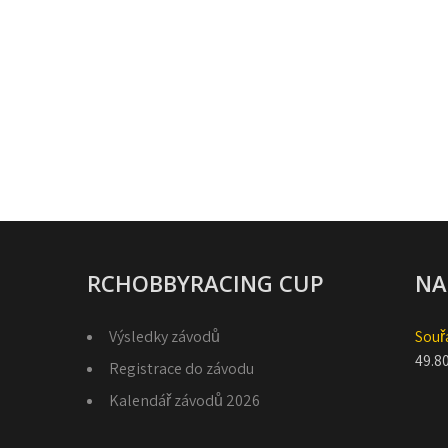
RCHOBBYRACING CUP
NA
Výsledky závodů
Souř
49.8
Registrace do závodu
Kalendář závodů 2026