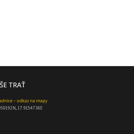
ŠE TRAŤ
adnice – odkaz na mapy
050192N, 17.9154736E