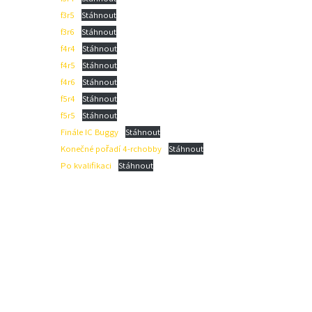
f3r5
Stáhnout
f3r6
Stáhnout
f4r4
Stáhnout
f4r5
Stáhnout
f4r6
Stáhnout
f5r4
Stáhnout
f5r5
Stáhnout
Finále IC Buggy
Stáhnout
Konečné pořadí 4-rchobby
Stáhnout
Po kvalifikaci
Stáhnout