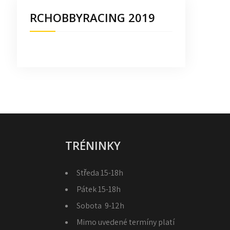
RCHOBBYRACING 2019
TRÉNINKY
Středa 15-18h
Pátek 15-18h
Sobota 9-12h
Mimo uvedené termíny platí