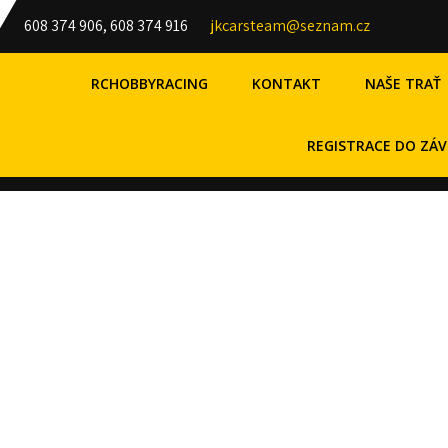
608 374 906, 608 374 916
jkcarsteam@seznam.cz
RCHOBBYRACING
KONTAKT
NAŠE TRAŤ
REGISTRACE DO ZÁ