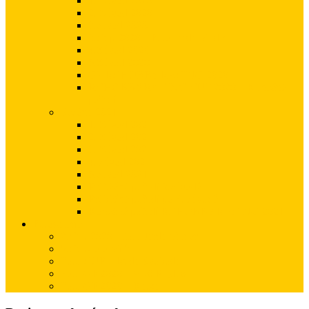
1. Závod 2020
2. Závod 2020
3.závod 2020
3.Cup 2020 – Foto Jarda Valder
4.Závod 2020
5.Závod 2020
GP RCHOBBYRACING 2020
RCHOBBYRACING CUP 2020 – Konečné
pořadí
Sezóna 2021
1. Závod 2021
2. Závod 2021
3. Závod 2021
4. závod 2021
5.závod 2021
Průběžné pořadí 3.závodě
Průběžné pořadí po 4. závodě
Konečné pořadí RCHOBBYRACING 2021
Fotogalerie
2.Cup 2020 – foto Jarda Valder
5.Cup-foto Víťa
Foto CUP – Ruda Svoboda
Foto GP 2020 – Aleš Rajdus
Foto GP 2020 – Katka