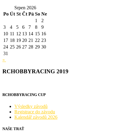
Srpen 2026
Po
Út
St
Čt
Pá
So
Ne
1
2
3
4
5
6
7
8
9
10
11
12
13
14
15
16
17
18
19
20
21
22
23
24
25
26
27
28
29
30
31
«
RCHOBBYRACING 2019
RCHOBBYRACING CUP
Výsledky závodů
Registrace do závodu
Kalendář závodů 2026
NAŠE TRAŤ