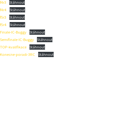
f4r3
Stáhnout
f4r4
Stáhnout
f5r3
Stáhnout
f5r4
Stáhnout
Finale-IC-Buggy
Stáhnout
Semifinale-IC-Buggy
Stáhnout
TOP-kvalifikace
Stáhnout
Konecne-poradi-3RC
Stáhnout